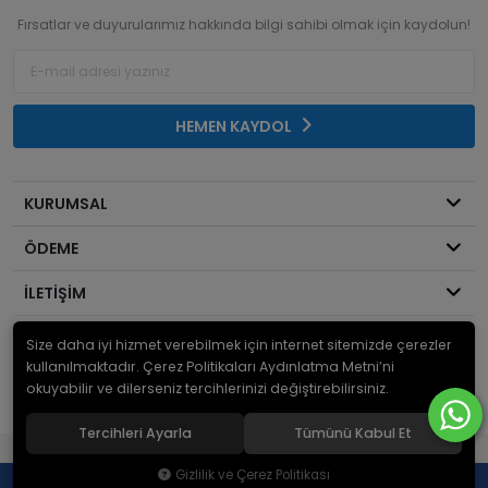
Fırsatlar ve duyurularımız hakkında bilgi sahibi olmak için kaydolun!
HEMEN KAYDOL
KURUMSAL
ÖDEME
İLETİŞİM
Size daha iyi hizmet verebilmek için internet sitemizde çerezler
© 2026
Mekanik Sepeti
. Bir Serdaroğlu A.Ş markasıdır ve tüm hakları
saklıdır.
kullanılmaktadır. Çerez Politikaları Aydınlatma Metni’ni
okuyabilir ve dilerseniz tercihlerinizi değiştirebilirsiniz.
Tercihleri Ayarla
Tümünü Kabul Et
®
Hipotenüs
Yeni Nesil E-Ticaret Sistemleri ile Hazırlanmıştır.
Gizlilik ve Çerez Politikası
0
0