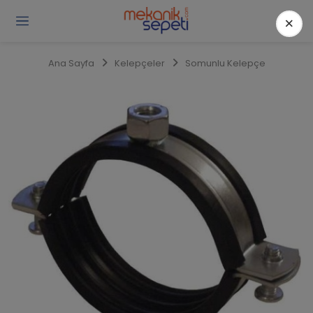
×
Gi
Y
/
Ana Sayfa
Kelepçeler
Somunlu Kelepçe
Ü
O