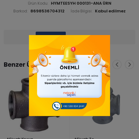
HYMTEESYH 000131-ANA ÜRN
Ürün Kodu:
8698536704312
Barkod:
İade Bilgisi:
Ürün Bilgisi
Yorumlar
(0)
Benzer Ürünler