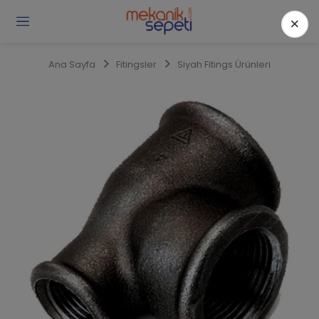
×
Gi
Y
/
Ana Sayfa
Fitingsler
Siyah Fitings Ürünleri
Ü
O