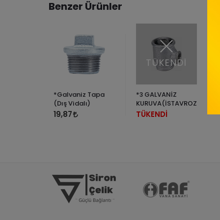
Benzer Ürünler
ENDİ
TÜKENDİ
z Gijon
*Galvaniz Tapa
*3 GALVANİZ
(Dış Vidalı)
KURUVA(İSTAVROZ)
İ
19,87
TÜKENDİ