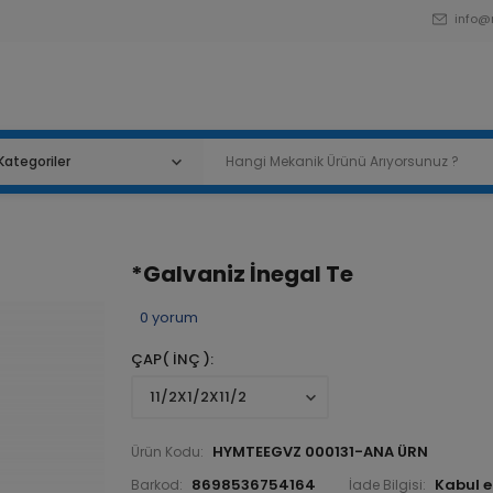
info@
*Galvaniz İnegal Te
0
yorum
ÇAP( İNÇ )
HYMTEEGVZ 000131-ANA ÜRN
Ürün Kodu:
8698536754164
Barkod:
İade Bilgisi: