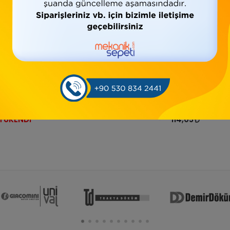
TÜKENDİ
*21/2 GALVANİZ
*Galvaniz Dirsek
*1/2 GALVANİZ
KURUVA(İSTAVROZ)
KURUVA(İSTAVRO
24,19
TÜKENDİ
114,05