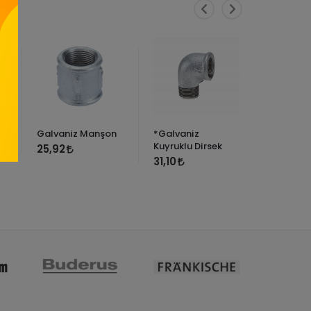
Galvaniz Manşon
*Galvaniz
*1 GALVA
Z)
Kuyruklu Dirsek
KURUVA(
25,92
31,10
211,68