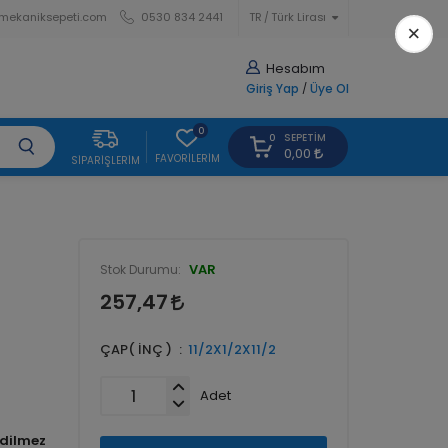
mekaniksepeti.com
0530 834 2441
TR
Türk Lirası
×
Hesabım
Giriş Yap
/
Üye Ol
0
SEPETIM
0
0,00
FAVORILERIM
SIPARIŞLERIM
VAR
Stok Durumu:
257,47
ÇAP( İNÇ )
11/2X1/2X11/2
Adet