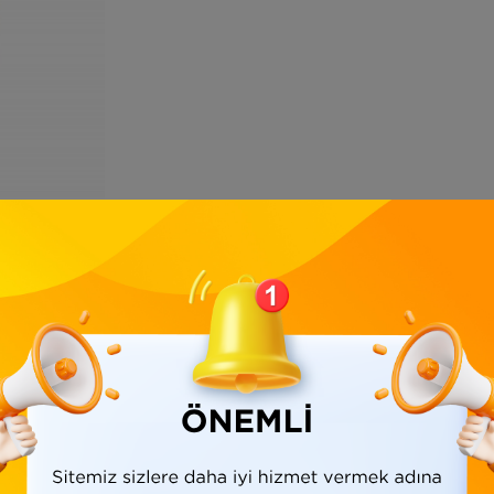
Ürün Bilgisi
Yorumlar
(0)