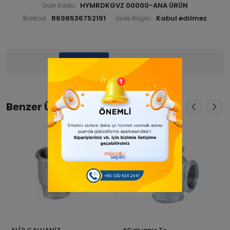
HYMRDKGVZ 00000-ANA ÜRÜN
Ürün Kodu:
8698536752191
Barkod:
İade Bilgisi:
Ürün Bilgisi
Yorumlar
(0)
Benzer Ürünler