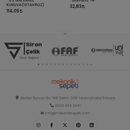
*1/2 GALVANİZ
*Galvaniz Te
KURUVA(İSTAVROZ)
32,83
114,05
Alınteri Bulvarı No: 198 Ostim OSB Yenimahalle/Ankara
0530 834 2441
info@mekaniksepeti.com