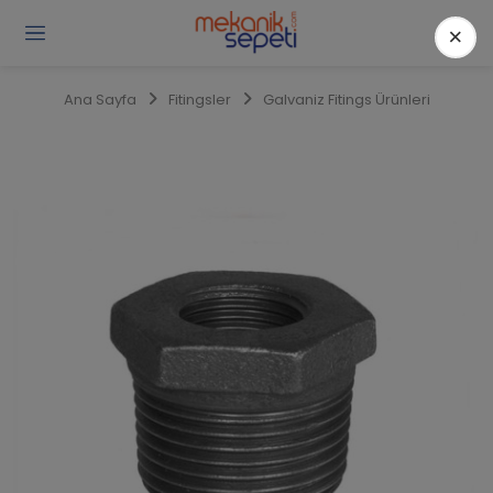
×
Gi
Y
/
Ana Sayfa
Fitingsler
Galvaniz Fitings Ürünleri
Ü
O