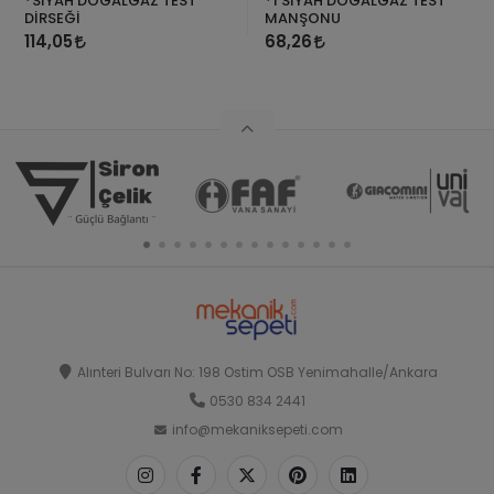
*SİYAH DOĞALGAZ TEST
*1 SİYAH DOĞALGAZ TEST
DİRSEĞİ
MANŞONU
114,05
68,26
Alınteri Bulvarı No: 198 Ostim OSB Yenimahalle/Ankara
0530 834 2441
info@mekaniksepeti.com