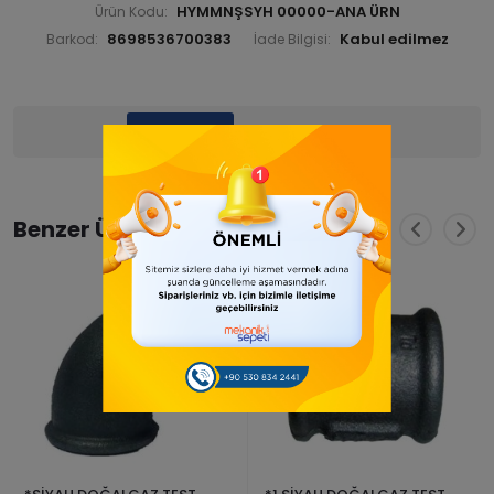
HYMMNŞSYH 00000-ANA ÜRN
Ürün Kodu:
8698536700383
Barkod:
İade Bilgisi:
Ürün Bilgisi
Yorumlar
(0)
Benzer Ürünler