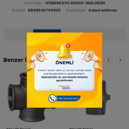
HYMKRKSYH 00000-ANA ÜRÜN
Ürün Kodu:
8698536700833
Barkod:
İade Bilgisi:
Ürün Bilgisi
Yorumlar
(0)
Benzer Ürünler