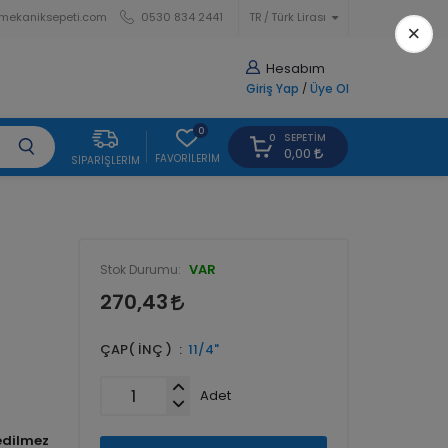
mekaniksepeti.com
0530 834 2441
TR
Türk Lirası
×
Hesabım
Giriş Yap
/
Üye Ol
0
SEPETIM
0
0,00
FAVORILERIM
SIPARIŞLERIM
VAR
Stok Durumu:
270,43
ÇAP( İNÇ )
11/4"
Adet