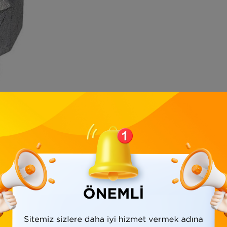
Ürün Bilgisi
Yorumlar
(0)