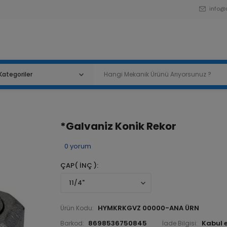
info@
*Galvaniz Konik Rekor
0
yorum
ÇAP( İNÇ )
HYMKRKGVZ 00000-ANA ÜRN
Ürün Kodu:
8698536750845
Barkod:
İade Bilgisi: