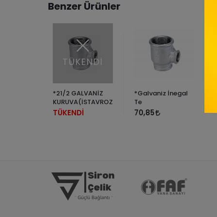
Benzer Ürünler
TÜKENDİ
z Te
*21/2 GALVANİZ
*Galvaniz İnegal
KURUVA(İSTAVROZ)
Te
TÜKENDİ
70,85