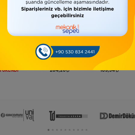
TÜKENDİ
*3 GALVANİZ
*11/4 GALVANİZ
*3/4 GALVANİZ
KURUVA(İSTAVROZ)
KURUVA(İSTAVROZ)
KURUVA(İSTAVRO
TÜKENDİ
284,26
169,34