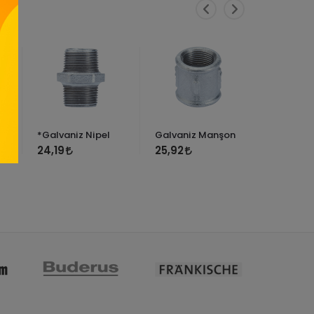
*Galvaniz Nipel
Galvaniz Manşon
GALVANİ
Z)
(REDÜKS
24,19
25,92
51,84