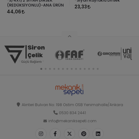
*3/4X1/2 SİYAH DİRSEK
*Siyah Kuyruklu Dirsek
(REDÜKSİYONLU)-ANA ÜRÜN
23,33
44,06
Alınteri Bulvarı No: 198 Ostim OSB Yenimahalle/Ankara
0530 834 2441
info@mekaniksepeti.com