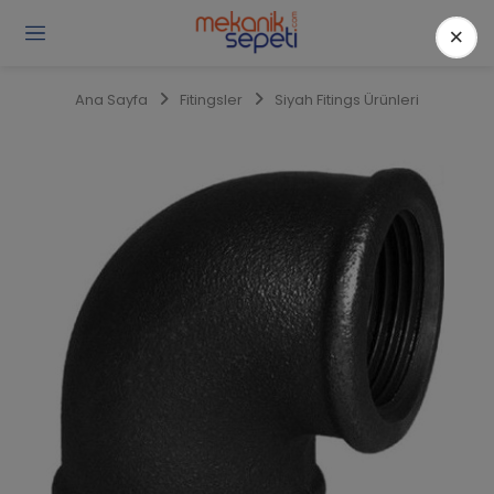
×
Gi
Y
/
Ana Sayfa
Fitingsler
Siyah Fitings Ürünleri
Ü
O