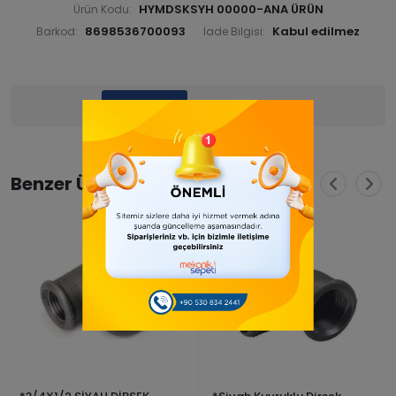
HYMDSKSYH 00000-ANA ÜRÜN
Ürün Kodu:
8698536700093
Barkod:
İade Bilgisi:
Ürün Bilgisi
Yorumlar
(0)
Benzer Ürünler