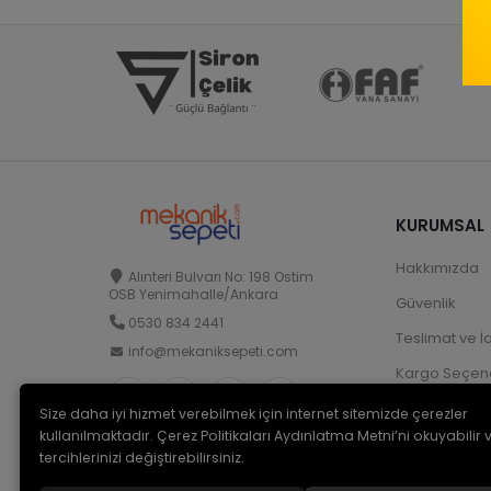
KURUMSAL
Hakkımızda
Alınteri Bulvarı No: 198 Ostim
OSB Yenimahalle/Ankara
Güvenlik
0530 834 2441
Teslimat ve İ
info@mekaniksepeti.com
Kargo Seçene
Size daha iyi hizmet verebilmek için internet sitemizde çerezler
kullanılmaktadır. Çerez Politikaları Aydınlatma Metni’ni okuyabilir 
tercihlerinizi değiştirebilirsiniz.