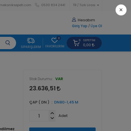
mekaniksepeti.com
0530 834 2441
TR
Türk Lirası
×
Hesabım
Giriş Yap
/
Üye Ol
0
SEPETIM
0
0,00
FAVORILERIM
SIPARIŞLERIM
VAR
Stok Durumu:
23.636,51
ÇAP ( DN )
DN80-1,45 M
Adet