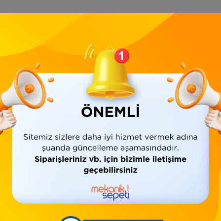
Ürün Bilgisi
Yorumlar
(0)