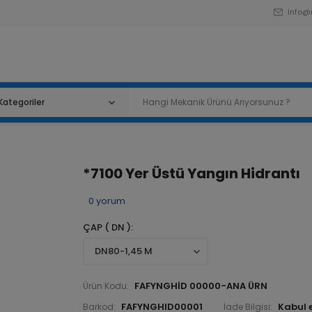
info@
*7100 Yer Üstü Yangın Hidrantı
0
yorum
ÇAP ( DN )
FAFYNGHİD 00000-ANA ÜRN
Ürün Kodu:
FAFYNGHID00001
Barkod:
İade Bilgisi: