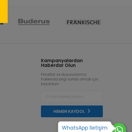
Kampanyalardan
Haberdar Olun
Fırsatlar ve duyurularımız
hakkında bilgi sahibi olmak için
kaydolun!
HEMEN KAYDOL
WhatsApp İletişim