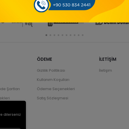
ÖDEME
İLETİŞİM
Gizlilik Politikası
İletişim
Kullanım Koşulları
ade Şartları
Ödeme Seçenekleri
kleri
Satış Sözleşmesi
ve dilerseniz