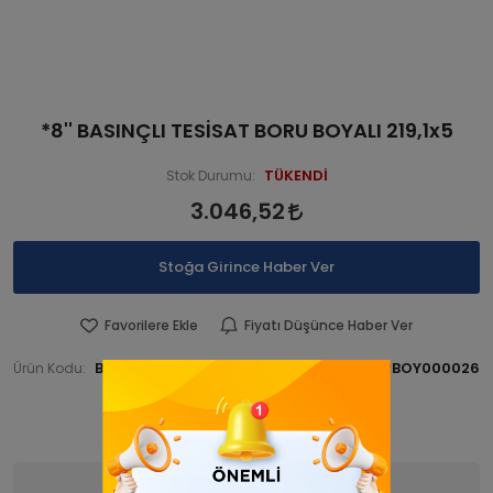
*8'' BASINÇLI TESİSAT BORU BOYALI 219,1x5
TÜKENDİ
Stok Durumu:
3.046,52
Stoğa Girince Haber Ver
Favorilere Ekle
Fiyatı Düşünce Haber Ver
BORBORBOY 000026
BORBORBOY000026
Ürün Kodu:
Barkod:
İade Bilgisi:
Ürün Bilgisi
Yorumlar
(0)