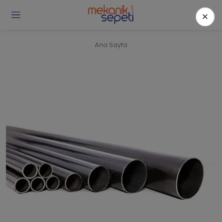
×
Gi
Y
/
Ana Sayfa
Ü
O