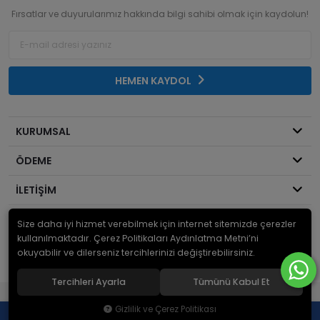
Fırsatlar ve duyurularımız hakkında bilgi sahibi olmak için kaydolun!
HEMEN KAYDOL
KURUMSAL
ÖDEME
İLETİŞİM
Size daha iyi hizmet verebilmek için internet sitemizde çerezler
© 2026
Mekanik Sepeti
. Bir Serdaroğlu A.Ş markasıdır ve tüm hakları
saklıdır.
kullanılmaktadır. Çerez Politikaları Aydınlatma Metni’ni
okuyabilir ve dilerseniz tercihlerinizi değiştirebilirsiniz.
Tercihleri Ayarla
Tümünü Kabul Et
®
Hipotenüs
Yeni Nesil E-Ticaret Sistemleri ile Hazırlanmıştır.
Gizlilik ve Çerez Politikası
0
0