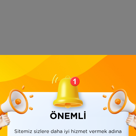
Ürün Bilgisi
Yorumlar
(0)