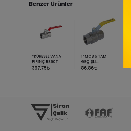
Benzer Ürünler
Mini
*KÜRESEL VANA
1" MOB 5 TAM
Vana
PİRİNÇ R850T
GEÇİŞLİ
DOĞALGAZ
397,75
86,86
VANASI