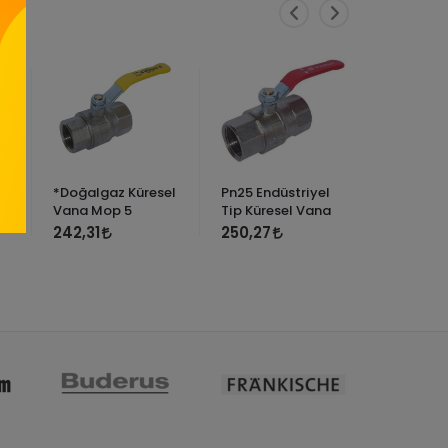
*Doğalgaz Küresel
Pn25 Endüstriyel
*Konsan 
Vana Mop 5
Tip Küresel Vana
Küresel 
242,31
250,27
149,03