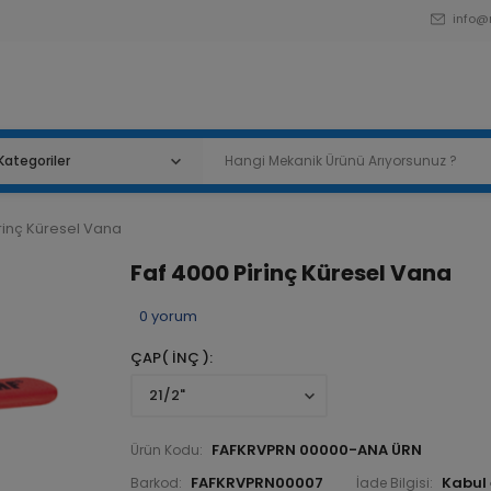
info@
rinç Küresel Vana
Faf 4000 Pirinç Küresel Vana
0
yorum
ÇAP( İNÇ )
FAFKRVPRN 00000-ANA ÜRN
Ürün Kodu:
FAFKRVPRN00007
Barkod:
İade Bilgisi: