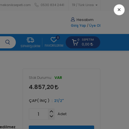
mekaniksepeti.com
0530 834 2441
TR
Türk Lirası
×
Hesabım
Giriş Yap
/
Üye Ol
0
SEPETIM
0
0,00
FAVORILERIM
SIPARIŞLERIM
VAR
Stok Durumu:
4.857,20
ÇAP( İNÇ )
21/2"
Adet