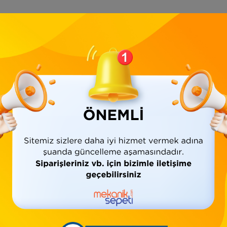
Ürün Bilgisi
Yorumlar
(0)