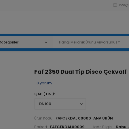
info@
Faf 2350 Dual Tip Disco Çekvalf
0
yorum
ÇAP ( DN )
FAFÇEKDAL 00000-ANA ÜRÜN
Ürün Kodu:
FAFCEKDAL00009
Barkod:
İade Bilgisi: