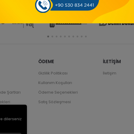
ÖDEME
İLETİŞİM
Gizlilik Politikası
İletişim
Kullanım Koşulları
ade Şartları
Ödeme Seçenekleri
kleri
Satış Sözleşmesi
ve dilerseniz