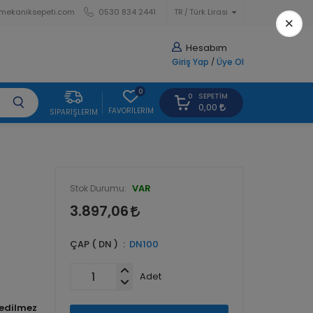
mekaniksepeti.com
0530 834 2441
TR
Türk Lirası
×
Hesabım
Giriş Yap
/
Üye Ol
0
SEPETIM
0
0,00
FAVORILERIM
SIPARIŞLERIM
VAR
Stok Durumu:
3.897,06
ÇAP ( DN )
DN100
Adet