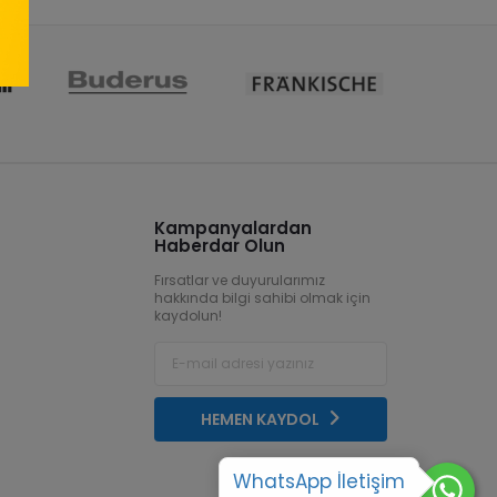
Kampanyalardan
Haberdar Olun
Fırsatlar ve duyurularımız
hakkında bilgi sahibi olmak için
kaydolun!
HEMEN KAYDOL
WhatsApp İletişim