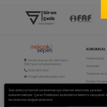
KURUMSAL
Hakkımızda
Alınteri Bulvarı No: 198 Ostim
OSB Yenimahalle/Ankara
Güvenlik
0530 834 2441
Teslimat ve İ
info@mekaniksepeti.com
Kargo Seçene
Size daha iyi hizmet verebilmek için internet sitemizde çerezler
kullanılmaktadır. Çerez Politikaları Aydınlatma Metni’ni okuyabilir 
tercihlerinizi değiştirebilirsiniz.