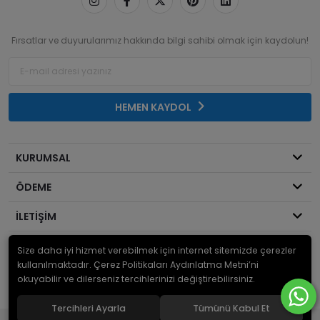
Fırsatlar ve duyurularımız hakkında bilgi sahibi olmak için kaydolun!
HEMEN KAYDOL
KURUMSAL
ÖDEME
İLETİŞİM
Size daha iyi hizmet verebilmek için internet sitemizde çerezler
© 2026
Mekanik Sepeti
. Bir Serdaroğlu A.Ş markasıdır ve tüm hakları
saklıdır.
kullanılmaktadır. Çerez Politikaları Aydınlatma Metni’ni
okuyabilir ve dilerseniz tercihlerinizi değiştirebilirsiniz.
Tercihleri Ayarla
Tümünü Kabul Et
®
Hipotenüs
Yeni Nesil E-Ticaret Sistemleri ile Hazırlanmıştır.