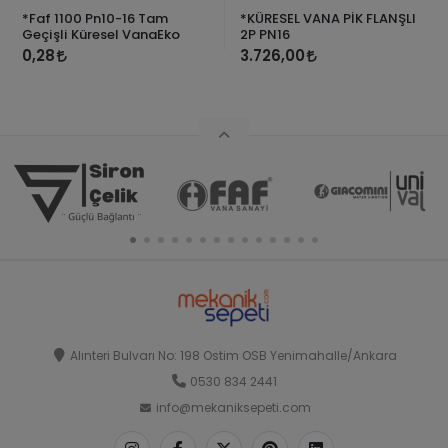
*Faf 1100 Pn10-16 Tam
*KÜRESEL VANA PİK FLANŞLI
Geçişli Küresel VanaEko
2P PN16
0,28
3.726,00
Alınteri Bulvarı No: 198 Ostim OSB Yenimahalle/Ankara
0530 834 2441
info@mekaniksepeti.com