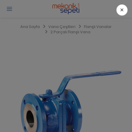
×
Gi
Y
/
Ana Sayfa
Vana Çeşitleri
Flanşlı Vanalar
Ü
2 Parçalı Flanşlı Vana
O