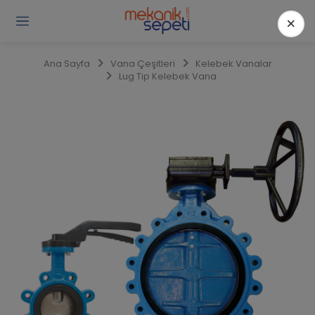
×
Gi
Y
/
Ana Sayfa
Vana Çeşitleri
Kelebek Vanalar
Ü
Lug Tip Kelebek Vana
O