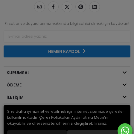
Fırsatlar ve duyurularımız hakkında bilgi sahibi olmak için kaydolun!
HEMEN KAYDOL
KURUMSAL
ÖDEME
İLETİŞİM
Size daha iyi hizmet verebilmek için internet sitemizde çerezler
© 2026
Mekanik Sepeti
. Bir Serdaroğlu A.Ş markasıdır ve tüm hakları
saklıdır.
kullanılmaktadır. Çerez Politikaları Aydınlatma Metni’ni
okuyabilir ve dilerseniz tercihlerinizi değiştirebilirsiniz.