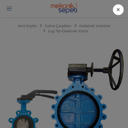
×
Gi
Y
/
Ana Sayfa
Vana Çeşitleri
Kelebek Vanalar
Ü
Lug Tip Kelebek Vana
O