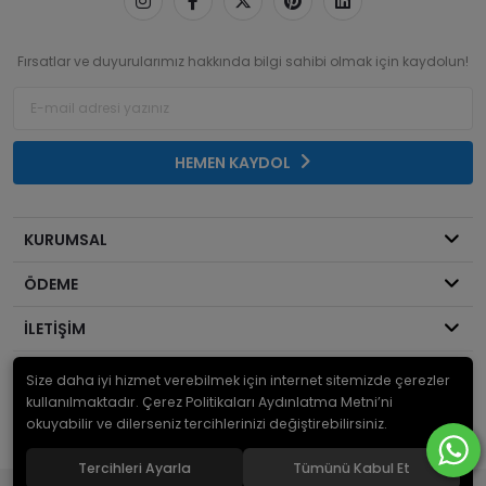
Fırsatlar ve duyurularımız hakkında bilgi sahibi olmak için kaydolun!
HEMEN KAYDOL
KURUMSAL
ÖDEME
İLETİŞİM
Size daha iyi hizmet verebilmek için internet sitemizde çerezler
© 2026
Mekanik Sepeti
. Bir Serdaroğlu A.Ş markasıdır ve tüm hakları
saklıdır.
kullanılmaktadır. Çerez Politikaları Aydınlatma Metni’ni
okuyabilir ve dilerseniz tercihlerinizi değiştirebilirsiniz.
Tercihleri Ayarla
Tümünü Kabul Et
®
Hipotenüs
Yeni Nesil E-Ticaret Sistemleri ile Hazırlanmıştır.