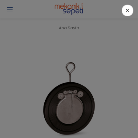
×
Gi
Y
/
Ana Sayfa
Ü
O