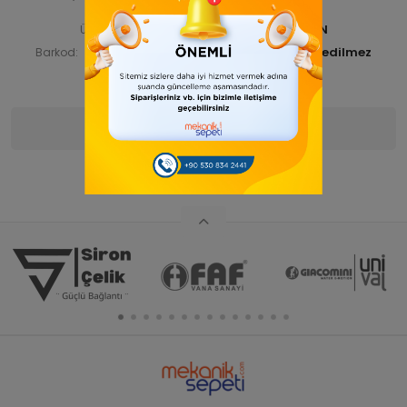
FAFÇEKÇLP 000240-ANA ÜRN
Ürün Kodu:
FAFCEKCLP00033
Barkod:
İade Bilgisi:
Ürün Bilgisi
Yorumlar
(0)