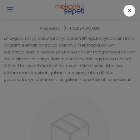
×
Gi
Y
/
Ana Sayfa
TRAKYA DÖKÜM
Ü
O
En uygun Trakya döküm,trakya döküm fittings,trakya döküm boru
bağlantı elemanları,trakya döküm dirsek,trakya döküm
tee,trakya döküm redüksiyon,trakya döküm fittings,trakya döküm
mekanik tesisat,trakya döküm endüstriyel fittings,trakya döküm
ürünleri,trakya döküm fiyatları,trakya döküm satın al,trakya
döküm manşon, siyah galvaniz manşon,trakya döküm
galvaniz,trakya döküm dirsek,galvaniz dirsek,siyah dirsek,siyah
redüksiyon,trakya döküm galvaniz redüksiyon ürünlerini mekanik
sepetinde keşfedebilirsiniz. Trakya döküm bağlantı,galvaniz
tapa,siyah kör tapa,trakya döküm galvaniz manşon
redüksiyon,üç çeyrek manşon,3/4 manşon, yarım parmak
manşon, 1/2 manşon gibi fitings ürünleri Serdaroğlu Tesisat A.Ş
güvencesiyle ulaşabilirsiniz.