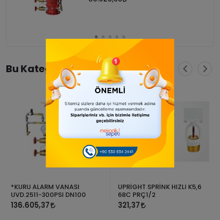
Bu Kategorideki En Çok Satanlar
*KURU ALARM VANASI
UPRİGHT SPRİNK HIZLI K5,6
UVD.2511-300PSI DN100
68C PRÇ1/2
136.605,37
321,37