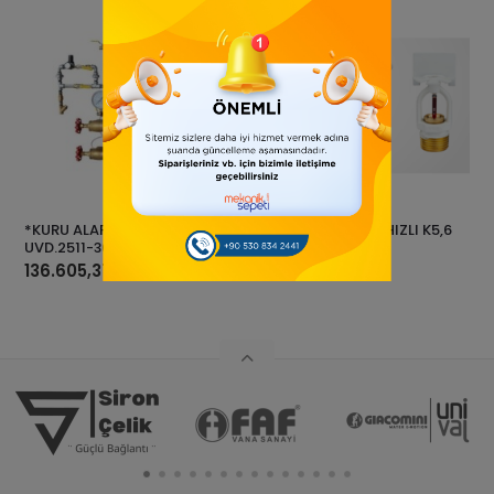
*KURU ALARM VANASI
UPRİGHT SPRİNK HIZLI K5,6
UVD.2511-300PSI DN100
68C PRÇ1/2
136.605,37
321,37