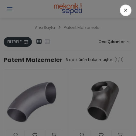
×
Gi
Y
/
Ana Sayfa
Patent Malzemeler
Ü
O
FILTRELE
Patent Malzemeler
6
adet ürün bulunmuştur.
(1 / 1)