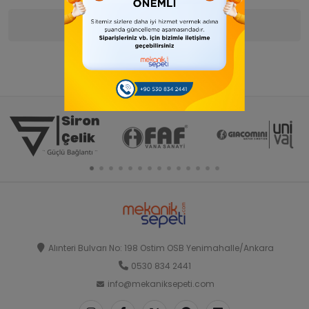
Ürün Bilgisi
Yorumlar
(0)
Alınteri Bulvarı No: 198 Ostim OSB Yenimahalle/Ankara
0530 834 2441
info@mekaniksepeti.com