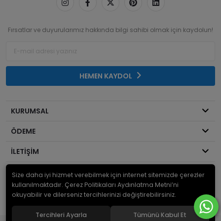
Fırsatlar ve duyurularımız hakkında bilgi sahibi olmak için kaydolun!
HEMEN KAYDOL
KURUMSAL
ÖDEME
İLETİŞİM
Size daha iyi hizmet verebilmek için internet sitemizde çerezler
© 2026
Mekanik Sepeti
. Bir Serdaroğlu A.Ş markasıdır ve tüm hakları
saklıdır.
kullanılmaktadır. Çerez Politikaları Aydınlatma Metni’ni
okuyabilir ve dilerseniz tercihlerinizi değiştirebilirsiniz.
Tercihleri Ayarla
Tümünü Kabul Et
®