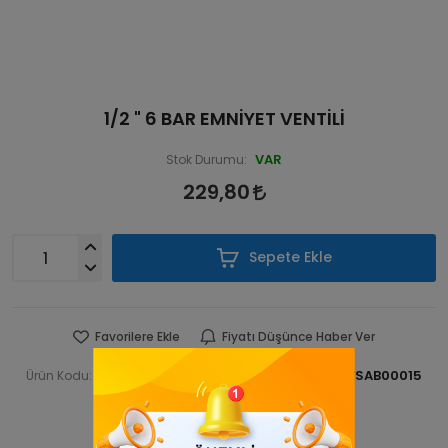
1/2 " 6 BAR EMNİYET VENTİLİ
VAR
Stok Durumu:
229,80
Sepete Ekle
Favorilere Ekle
Fiyatı Düşünce Haber Ver
ARAEMVSAB 00015
ARAEMVSAB00015
Ürün Kodu:
Barkod:
İade Bilgisi: