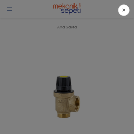
×
Gi
Y
/
Ana Sayfa
Ü
O