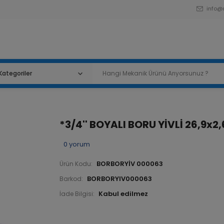
info@
*3/4'' BOYALI BORU YİVLİ 26,9x2,
0
yorum
BORBORYİV 000063
Ürün Kodu:
BORBORYIV000063
Barkod:
İade Bilgisi: