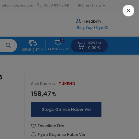
mekaniksepeti.com
0530 834 2441
TR
Türk Lirası
×
Hesabım
Giriş Yap
/
Üye Ol
0
SEPETIM
0
0,00
FAVORILERIM
SIPARIŞLERIM
6
TÜKENDİ
Stok Durumu:
158,47
Stoğa Girince Haber Ver
Favorilere Ekle
Fiyatı Düşünce Haber Ver