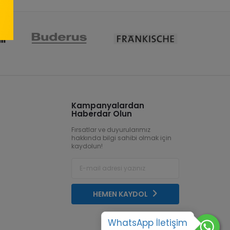
Kampanyalardan
Haberdar Olun
Fırsatlar ve duyurularımız
hakkında bilgi sahibi olmak için
kaydolun!
HEMEN KAYDOL
WhatsApp İletişim