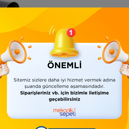
Ürün Bilgisi
Yorumlar
(0)