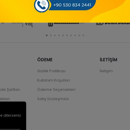
ÖDEME
İLETİŞİM
Gizlilik Politikası
İletişim
Kullanım Koşulları
ade Şartları
Ödeme Seçenekleri
kleri
Satış Sözleşmesi
ve dilerseniz