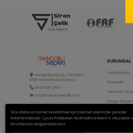
KURUMSAL
Hakkımızda
Alınteri Bulvarı No: 198 Ostim
OSB Yenimahalle/Ankara
Güvenlik
0530 834 2441
Teslimat ve İ
info@mekaniksepeti.com
Kargo Seçene
Size daha iyi hizmet verebilmek için internet sitemizde çerezler
kullanılmaktadır. Çerez Politikaları Aydınlatma Metni’ni okuyabilir 
tercihlerinizi değiştirebilirsiniz.