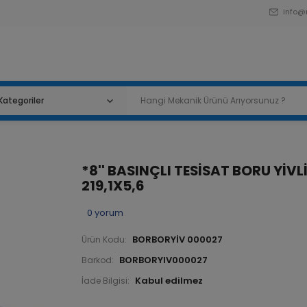
info@
*8'' BASINÇLI TESİSAT BORU YİVL
219,1X5,6
0
yorum
BORBORYİV 000027
Ürün Kodu:
BORBORYIV000027
Barkod:
İade Bilgisi: