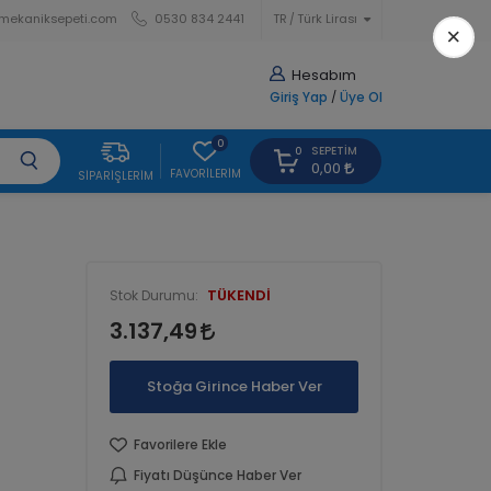
mekaniksepeti.com
0530 834 2441
TR
Türk Lirası
×
Hesabım
Giriş Yap
/
Üye Ol
0
SEPETIM
0
0,00
FAVORILERIM
SIPARIŞLERIM
İ
TÜKENDİ
Stok Durumu:
3.137,49
Stoğa Girince Haber Ver
Favorilere Ekle
Fiyatı Düşünce Haber Ver