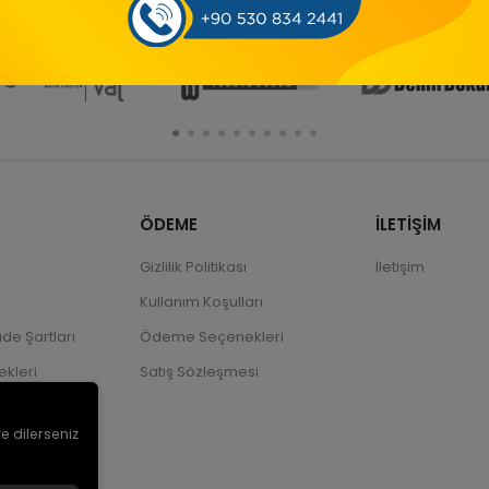
ÖDEME
İLETİŞİM
Gizlilik Politikası
İletişim
Kullanım Koşulları
ade Şartları
Ödeme Seçenekleri
kleri
Satış Sözleşmesi
ve dilerseniz