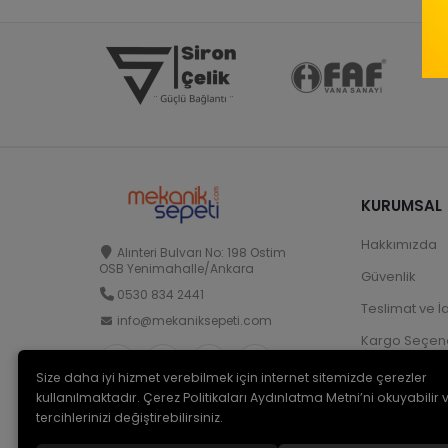
KURUMSAL
Hakkımızda
Alınteri Bulvarı No: 198 Ostim
OSB Yenimahalle/Ankara
Güvenlik
0530 834 2441
Teslimat ve İ
info@mekaniksepeti.com
Kargo Seçene
Size daha iyi hizmet verebilmek için internet sitemizde çerezler
kullanılmaktadır. Çerez Politikaları Aydınlatma Metni’ni okuyabilir 
tercihlerinizi değiştirebilirsiniz.