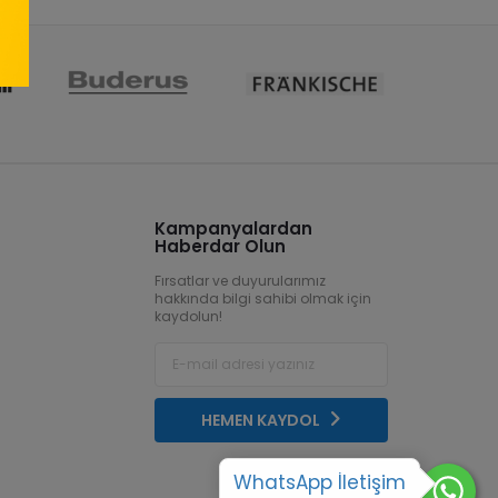
Kampanyalardan
Haberdar Olun
Fırsatlar ve duyurularımız
hakkında bilgi sahibi olmak için
kaydolun!
HEMEN KAYDOL
WhatsApp İletişim