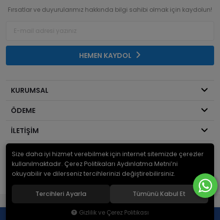
Fırsatlar ve duyurularımız hakkında bilgi sahibi olmak için kaydolun!
HEMEN KAYDOL
KURUMSAL
ÖDEME
İLETİŞİM
Size daha iyi hizmet verebilmek için internet sitemizde çerezler
© 2026
Mekanik Sepeti
. Bir Serdaroğlu A.Ş markasıdır ve tüm hakları
saklıdır.
kullanılmaktadır. Çerez Politikaları Aydınlatma Metni’ni
okuyabilir ve dilerseniz tercihlerinizi değiştirebilirsiniz.
Tercihleri Ayarla
Tümünü Kabul Et
®
Hipotenüs
Yeni Nesil E-Ticaret Sistemleri ile Hazırlanmıştır.
Gizlilik ve Çerez Politikası
0
0