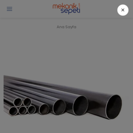
×
Gi
Y
/
Ana Sayfa
Ü
O