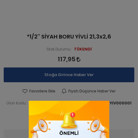
*1/2'' SİYAH BORU YİVLİ 21,3x2,6
TÜKENDİ
Stok Durumu:
117,95
Stoğa Girince Haber Ver
Favorilere Ekle
Fiyatı Düşünce Haber Ver
BORBORYİV 000001
BORBORYIV000001
Ürün Kodu:
Barkod:
İade Bilgisi:
Ürün Bilgisi
Yorumlar
(0)