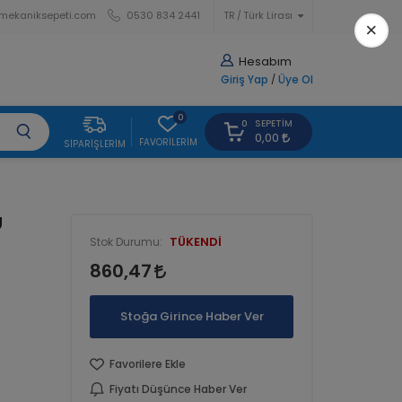
mekaniksepeti.com
0530 834 2441
TR
Türk Lirası
×
Hesabım
Giriş Yap
/
Üye Ol
0
SEPETIM
0
0,00
FAVORILERIM
SIPARIŞLERIM
U
TÜKENDİ
Stok Durumu:
860,47
Stoğa Girince Haber Ver
Favorilere Ekle
Fiyatı Düşünce Haber Ver