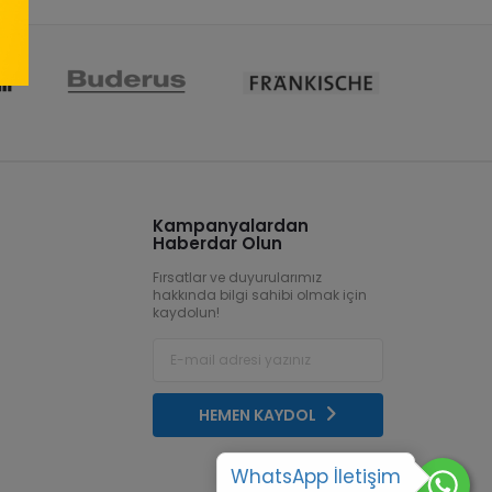
Kampanyalardan
Haberdar Olun
Fırsatlar ve duyurularımız
hakkında bilgi sahibi olmak için
kaydolun!
HEMEN KAYDOL
WhatsApp İletişim