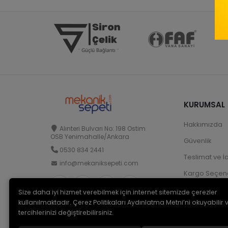
KURUMSAL
Hakkımızda
Alınteri Bulvarı No: 198 Ostim
OSB Yenimahalle/Ankara
Güvenlik
0530 834 2441
Teslimat ve İ
info@mekaniksepeti.com
Kargo Seçene
Size daha iyi hizmet verebilmek için internet sitemizde çerezler
kullanılmaktadır. Çerez Politikaları Aydınlatma Metni’ni okuyabilir 
tercihlerinizi değiştirebilirsiniz.