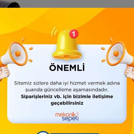
Ürün Bilgisi
Yorumlar
(0)