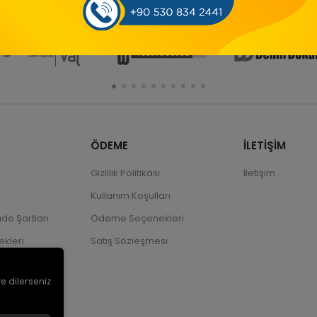
ÖDEME
İLETİŞİM
Gizlilik Politikası
İletişim
Kullanım Koşulları
ade Şartları
Ödeme Seçenekleri
kleri
Satış Sözleşmesi
ve dilerseniz