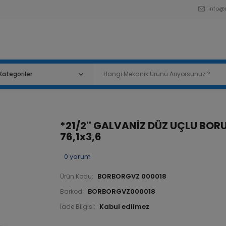
info@
*21/2'' GALVANİZ DÜZ UÇLU BOR
76,1x3,6
0
yorum
BORBORGVZ 000018
Ürün Kodu:
BORBORGVZ000018
Barkod:
İade Bilgisi: