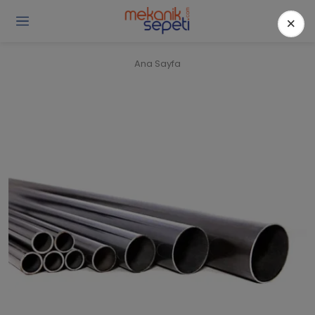
×
Gi
Y
/
Ana Sayfa
Ü
O