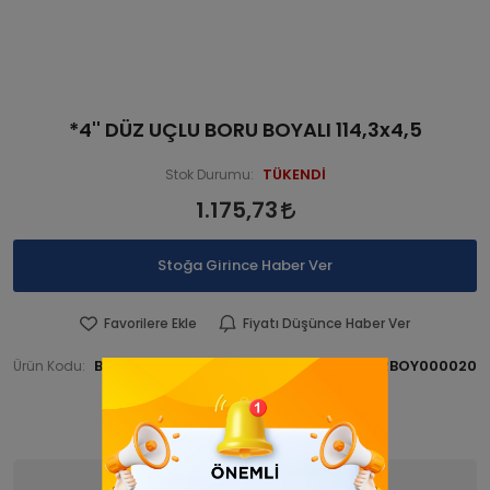
*4'' DÜZ UÇLU BORU BOYALI 114,3x4,5
TÜKENDİ
Stok Durumu:
1.175,73
Stoğa Girince Haber Ver
Favorilere Ekle
Fiyatı Düşünce Haber Ver
BORBORBOY 000020
BORBORBOY000020
Ürün Kodu:
Barkod:
İade Bilgisi:
Ürün Bilgisi
Yorumlar
(0)