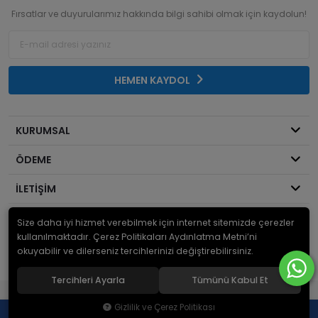
Fırsatlar ve duyurularımız hakkında bilgi sahibi olmak için kaydolun!
HEMEN KAYDOL
KURUMSAL
ÖDEME
İLETİŞİM
Size daha iyi hizmet verebilmek için internet sitemizde çerezler
© 2026
Mekanik Sepeti
. Bir Serdaroğlu A.Ş markasıdır ve tüm hakları
saklıdır.
kullanılmaktadır. Çerez Politikaları Aydınlatma Metni’ni
okuyabilir ve dilerseniz tercihlerinizi değiştirebilirsiniz.
Tercihleri Ayarla
Tümünü Kabul Et
®
Hipotenüs
Yeni Nesil E-Ticaret Sistemleri ile Hazırlanmıştır.
Gizlilik ve Çerez Politikası
0
0