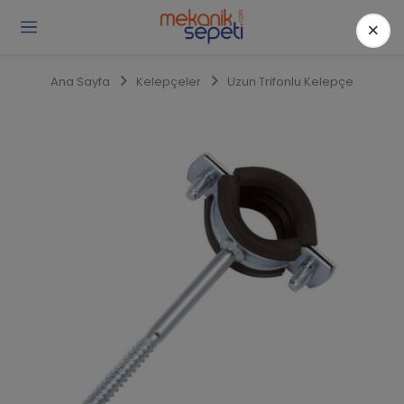
×
Gi
Y
/
Ana Sayfa
Kelepçeler
Uzun Trifonlu Kelepçe
Ü
O