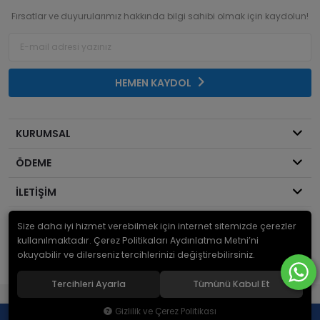
Fırsatlar ve duyurularımız hakkında bilgi sahibi olmak için kaydolun!
HEMEN KAYDOL
KURUMSAL
ÖDEME
İLETİŞİM
Size daha iyi hizmet verebilmek için internet sitemizde çerezler
© 2026
Mekanik Sepeti
. Bir Serdaroğlu A.Ş markasıdır ve tüm hakları
saklıdır.
kullanılmaktadır. Çerez Politikaları Aydınlatma Metni’ni
okuyabilir ve dilerseniz tercihlerinizi değiştirebilirsiniz.
Tercihleri Ayarla
Tümünü Kabul Et
®
Hipotenüs
Yeni Nesil E-Ticaret Sistemleri ile Hazırlanmıştır.
Gizlilik ve Çerez Politikası
0
0