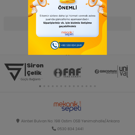
Ürün Bilgisi
Yorumlar
(0)
Alınteri Bulvarı No: 198 Ostim OSB Yenimahalle/Ankara
0530 834 2441