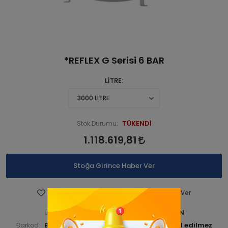
*REFLEX G Serisi 6 BAR
LİTRE
TÜKENDİ
Stok Durumu:
1.118.619,81
Stoğa Girince Haber Ver
Favorilere Ekle
Fiyatı Düşünce Haber Ver
BUDKAZGEN 000015-ANA URN
Ürün Kodu:
BUDKAZGEN000023
Barkod:
İade Bilgisi: