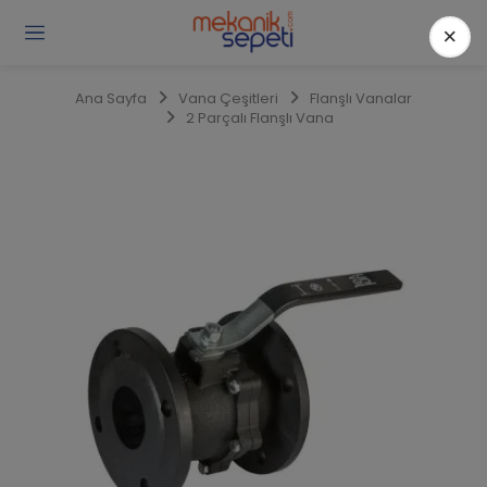
×
Gi
Y
/
Ana Sayfa
Vana Çeşitleri
Flanşlı Vanalar
Ü
2 Parçalı Flanşlı Vana
O