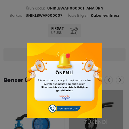
UNIKLBWAF 000001-ANA ÜRN
Ürün Kodu:
UNIKLBWAF000007
Barkod:
İade Bilgisi:
FIRSAT
ÜRÜNÜ
Ürün Bilgisi
Yorumlar
(0)
Benzer Ürünler
TÜKENDİ