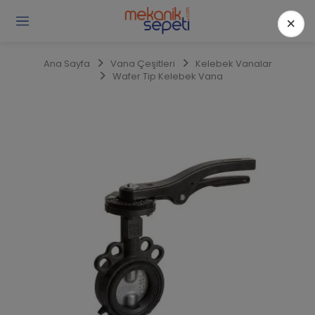
×
Gi
Y
/
Ana Sayfa
Vana Çeşitleri
Kelebek Vanalar
Ü
Wafer Tip Kelebek Vana
O