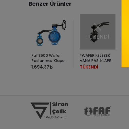
Benzer Ürünler
TÜKENDİ
Faf 3500 Wafer
*WAFER KELEBEK
Paslanmaz Klapeli
VANA PAS. KLAPE
Kelebek Vana
1.694,37
TÜKENDİ