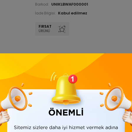
UNIKLBWAF000001
Barkod:
İade Bilgisi:
FIRSAT
ÜRÜNÜ
Ürün Bilgisi
Yorumlar
(0)