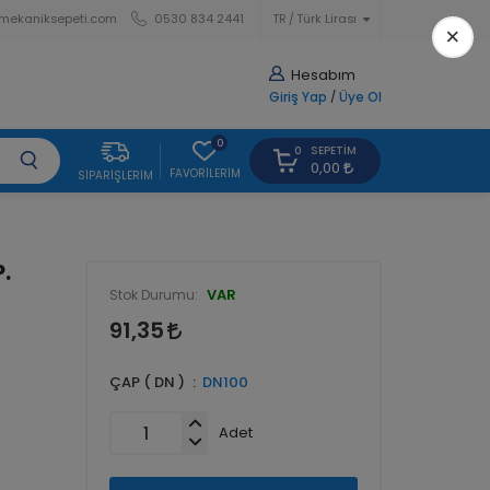
mekaniksepeti.com
0530 834 2441
TR
Türk Lirası
×
Hesabım
Giriş Yap
/
Üye Ol
0
SEPETIM
0
0,00
FAVORILERIM
SIPARIŞLERIM
.
VAR
Stok Durumu:
91,35
ÇAP ( DN )
DN100
Adet