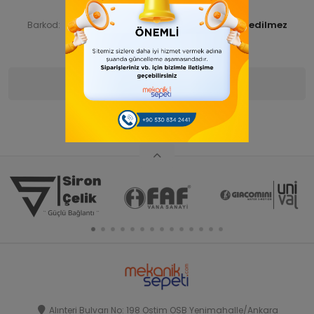
FAFÇEKDİS 000111-ANA ÜRN
Ürün Kodu:
FAFCEKDIS000118
Barkod:
İade Bilgisi:
Ürün Bilgisi
Yorumlar
(0)
Alınteri Bulvarı No: 198 Ostim OSB Yenimahalle/Ankara