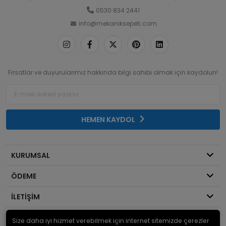
0530 834 2441
info@mekaniksepeti.com
Fırsatlar ve duyurularımız hakkında bilgi sahibi olmak için kaydolun!
HEMEN KAYDOL
KURUMSAL
ÖDEME
İLETİŞİM
Size daha iyi hizmet verebilmek için internet sitemizde çerezler
© 2026
Mekanik Sepeti
. Bir Serdaroğlu A.Ş markasıdır ve tüm hakları