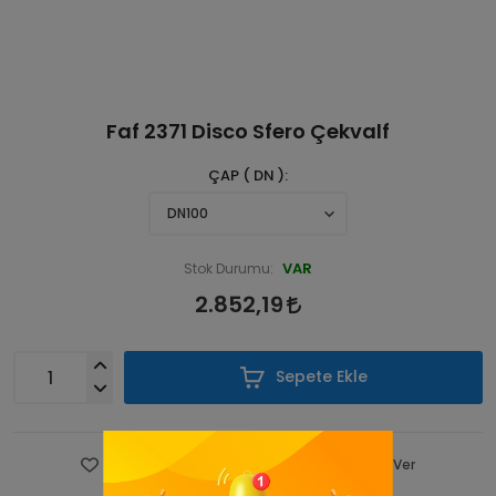
Faf 2371 Disco Sfero Çekvalf
ÇAP ( DN )
VAR
Stok Durumu:
2.852,19
Sepete Ekle
Favorilere Ekle
Fiyatı Düşünce Haber Ver