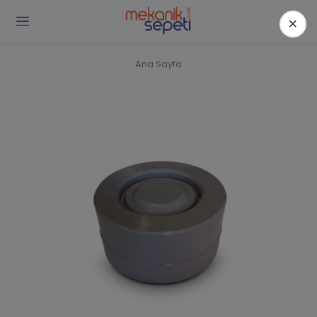
×
Gi
Y
/
Ana Sayfa
Ü
O