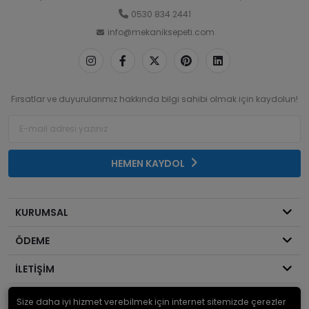
0530 834 2441
info@mekaniksepeti.com
Fırsatlar ve duyurularımız hakkında bilgi sahibi olmak için kaydolun!
HEMEN KAYDOL
KURUMSAL
ÖDEME
İLETİŞİM
Size daha iyi hizmet verebilmek için internet sitemizde çerezler
© 2026
Mekanik Sepeti
. Bir Serdaroğlu A.Ş markasıdır ve tüm hakları