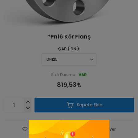
*Pn16 Kör Flanş
ÇAP ( DN )
VAR
Stok Durumu:
819,53
Sepete Ekle
Favorilere Ekle
Fiyatı Düşünce Haber Ver