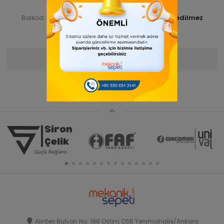
SİRFLŞP16 000321-ANA ÜRN
Ürün Kodu:
SIRFLSP1600042
Barkod:
İade Bilgisi:
Ürün Bilgisi
Yorumlar
(0)
Alınteri Bulvarı No: 198 Ostim OSB Yenimahalle/Ankara