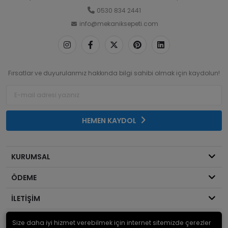
0530 834 2441
info@mekaniksepeti.com
Fırsatlar ve duyurularımız hakkında bilgi sahibi olmak için kaydolun!
HEMEN KAYDOL
KURUMSAL
ÖDEME
İLETİŞİM
Size daha iyi hizmet verebilmek için internet sitemizde çerezler
© 2026
Mekanik Sepeti
. Bir Serdaroğlu A.Ş markasıdır ve tüm hakları