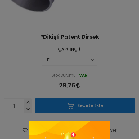
*Dikişli Patent Dirsek
ÇAP( İNÇ )
VAR
Stok Durumu:
29,76
Sepete Ekle
Favorilere Ekle
Fiyatı Düşünce Haber Ver