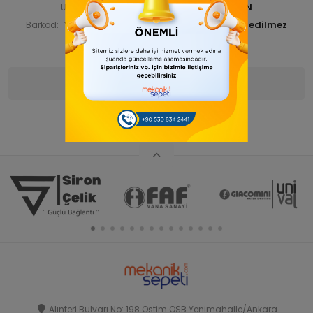
SİRDSKPAT 00000-ANA ÜRÜN
Ürün Kodu:
YGTDSKPAT00012
Barkod:
İade Bilgisi:
Ürün Bilgisi
Yorumlar
(0)
Alınteri Bulvarı No: 198 Ostim OSB Yenimahalle/Ankara