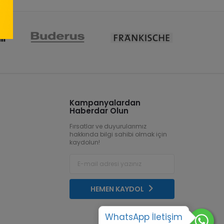
Kampanyalardan
Haberdar Olun
Fırsatlar ve duyurularımız
hakkında bilgi sahibi olmak için
kaydolun!
HEMEN KAYDOL
WhatsApp İletişim