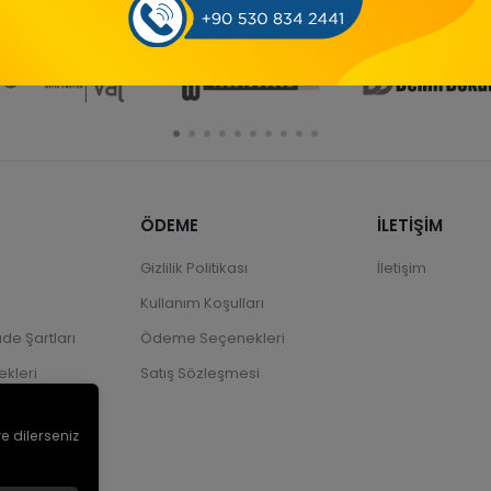
ÖDEME
İLETİŞİM
Gizlilik Politikası
İletişim
Kullanım Koşulları
ade Şartları
Ödeme Seçenekleri
kleri
Satış Sözleşmesi
ve dilerseniz