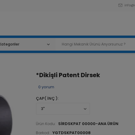
info@
*Dikişli Patent Dirsek
0
yorum
ÇAP( İNÇ )
SİRDSKPAT 00000-ANA ÜRÜN
Ürün Kodu:
YGTDSKPAT00008
Barkod: