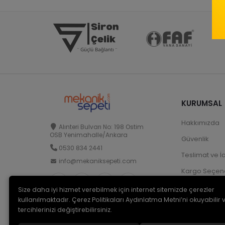
KURUMSAL
Hakkımızda
Alınteri Bulvarı No: 198 Ostim
OSB Yenimahalle/Ankara
Güvenlik
0530 834 2441
Teslimat ve İ
info@mekaniksepeti.com
Kargo Seçene
Size daha iyi hizmet verebilmek için internet sitemizde çerezler
kullanılmaktadır. Çerez Politikaları Aydınlatma Metni’ni okuyabilir 
tercihlerinizi değiştirebilirsiniz.