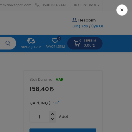
mekaniksepeti.com
0530 834 2441
TR
Türk Lirası
×
Hesabım
Giriş Yap
/
Üye Ol
0
SEPETIM
0
0,00
FAVORILERIM
SIPARIŞLERIM
VAR
Stok Durumu:
158,40
ÇAP( İNÇ )
3"
Adet