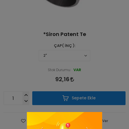
*Siron Patent Te
ÇAP( İNÇ )
VAR
Stok Durumu:
92,16
Sepete Ekle
Favorilere Ekle
Fiyatı Düşünce Haber Ver