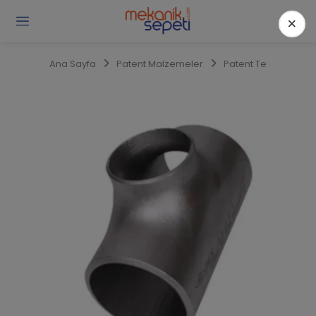
×
Gi
Y
/
Ana Sayfa
Patent Malzemeler
Patent Te
Ü
O