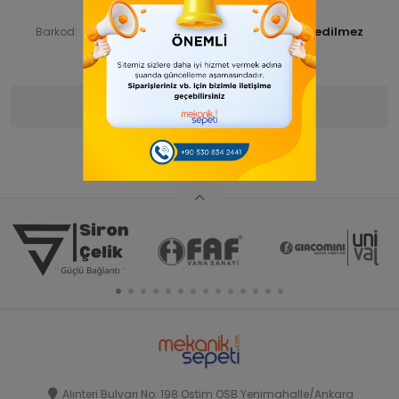
SİRTEEPAT 00016-ANAÜRÜN
Ürün Kodu:
SIRTEEPAT00006
Barkod:
İade Bilgisi:
Ürün Bilgisi
Yorumlar
(0)
Alınteri Bulvarı No: 198 Ostim OSB Yenimahalle/Ankara