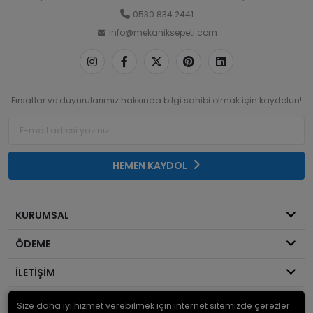
0530 834 2441
info@mekaniksepeti.com
Fırsatlar ve duyurularımız hakkında bilgi sahibi olmak için kaydolun!
HEMEN KAYDOL
KURUMSAL
ÖDEME
İLETİŞİM
Size daha iyi hizmet verebilmek için internet sitemizde çerezler
© 2026
Mekanik Sepeti
. Bir Serdaroğlu A.Ş markasıdır ve tüm hakları