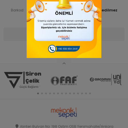
SİRTEEPAT 00016-ANAÜRÜN
Ürün Kodu:
SRNTEEPAT00003
Barkod:
İade Bilgisi:
Ürün Bilgisi
Yorumlar
(0)
Alınteri Bulvarı No: 198 Ostim OSB Yenimahalle/Ankara