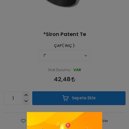
*Siron Patent Te
ÇAP( İNÇ )
VAR
Stok Durumu:
42,48
Sepete Ekle
Favorilere Ekle
Fiyatı Düşünce Haber Ver