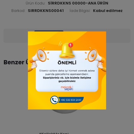
SİRRDKKNS 00000-ANA ÜRÜN
Ürün Kodu:
SIRRDKKNS00041
Barkod:
İade Bilgisi:
Ürün Bilgisi
Yorumlar
(0)
Benzer Ürünler