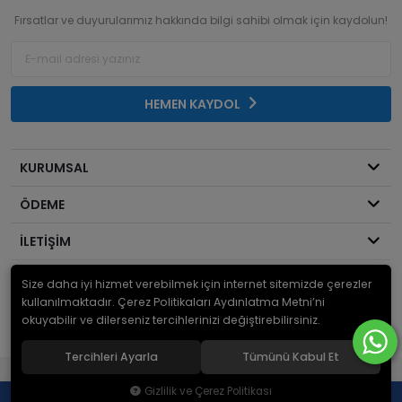
Fırsatlar ve duyurularımız hakkında bilgi sahibi olmak için kaydolun!
HEMEN KAYDOL
KURUMSAL
ÖDEME
İLETİŞİM
Size daha iyi hizmet verebilmek için internet sitemizde çerezler
© 2026
Mekanik Sepeti
. Bir Serdaroğlu A.Ş markasıdır ve tüm hakları
saklıdır.
kullanılmaktadır. Çerez Politikaları Aydınlatma Metni’ni
okuyabilir ve dilerseniz tercihlerinizi değiştirebilirsiniz.
Tercihleri Ayarla
Tümünü Kabul Et
®
Hipotenüs
Yeni Nesil E-Ticaret Sistemleri ile Hazırlanmıştır.
Gizlilik ve Çerez Politikası
0
0