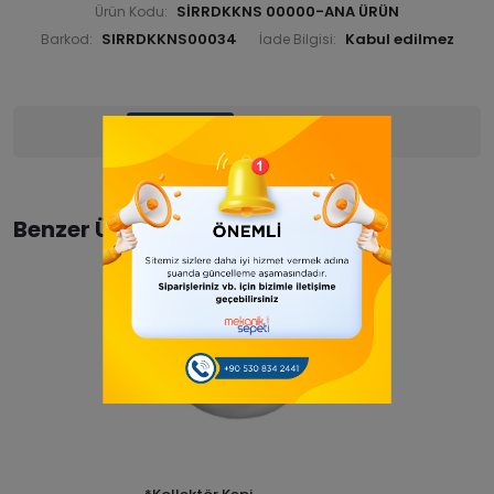
SİRRDKKNS 00000-ANA ÜRÜN
Ürün Kodu:
SIRRDKKNS00034
Barkod:
İade Bilgisi:
Ürün Bilgisi
Yorumlar
(0)
Benzer Ürünler