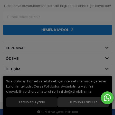
Fırsatlar ve duyurularımız hakkında bilgi sahibi olmak için kaydolun!
HEMEN KAYDOL
KURUMSAL
ÖDEME
İLETİŞİM
Size daha iyi hizmet verebilmek için internet sitemizde çerezler
© 2026
Mekanik Sepeti
. Bir Serdaroğlu A.Ş markasıdır ve tüm hakları
saklıdır.
kullanılmaktadır. Çerez Politikaları Aydınlatma Metni’ni
okuyabilir ve dilerseniz tercihlerinizi değiştirebilirsiniz.
Tercihleri Ayarla
Tümünü Kabul Et
®
Hipotenüs
Yeni Nesil E-Ticaret Sistemleri ile Hazırlanmıştır.
Gizlilik ve Çerez Politikası
0
0