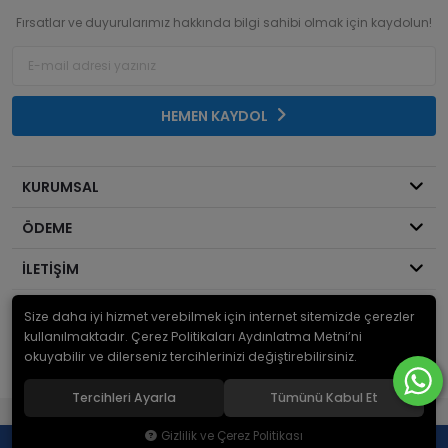
Fırsatlar ve duyurularımız hakkında bilgi sahibi olmak için kaydolun!
HEMEN KAYDOL
KURUMSAL
ÖDEME
İLETİŞİM
Size daha iyi hizmet verebilmek için internet sitemizde çerezler
© 2026
Mekanik Sepeti
. Bir Serdaroğlu A.Ş markasıdır ve tüm hakları
saklıdır.
kullanılmaktadır. Çerez Politikaları Aydınlatma Metni’ni
okuyabilir ve dilerseniz tercihlerinizi değiştirebilirsiniz.
Tercihleri Ayarla
Tümünü Kabul Et
®
Hipotenüs
Yeni Nesil E-Ticaret Sistemleri ile Hazırlanmıştır.
Gizlilik ve Çerez Politikası
0
0