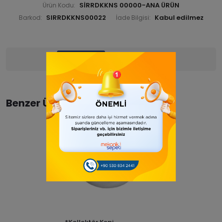
SİRRDKKNS 00000-ANA ÜRÜN
Ürün Kodu:
SIRRDKKNS00022
Barkod:
İade Bilgisi:
Ürün Bilgisi
Yorumlar
(0)
Benzer Ürünler