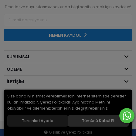
Fırsatlar ve duyurularımız hakkında bilgi sahibi olmak için kaydolun!
HEMEN KAYDOL
KURUMSAL
ÖDEME
İLETİŞİM
Size daha iyi hizmet verebilmek için internet sitemizde çerezler
© 2026
Mekanik Sepeti
. Bir Serdaroğlu A.Ş markasıdır ve tüm hakları
saklıdır.
kullanılmaktadır. Çerez Politikaları Aydınlatma Metni’ni
okuyabilir ve dilerseniz tercihlerinizi değiştirebilirsiniz.
Tercihleri Ayarla
Tümünü Kabul Et
®
Hipotenüs
Yeni Nesil E-Ticaret Sistemleri ile Hazırlanmıştır.
Gizlilik ve Çerez Politikası
0
0