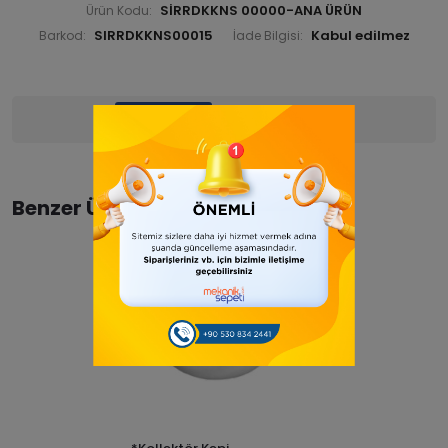
SİRRDKKNS 00000-ANA ÜRÜN
Ürün Kodu:
SIRRDKKNS00015
Barkod:
İade Bilgisi:
Ürün Bilgisi
Yorumlar
(0)
Benzer Ürünler