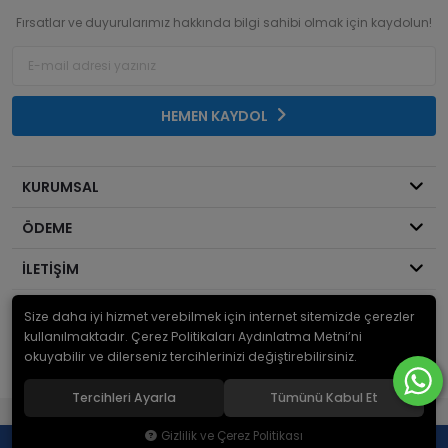
Fırsatlar ve duyurularımız hakkında bilgi sahibi olmak için kaydolun!
HEMEN KAYDOL
KURUMSAL
ÖDEME
İLETİŞİM
Size daha iyi hizmet verebilmek için internet sitemizde çerezler
© 2026
Mekanik Sepeti
. Bir Serdaroğlu A.Ş markasıdır ve tüm hakları
saklıdır.
kullanılmaktadır. Çerez Politikaları Aydınlatma Metni’ni
okuyabilir ve dilerseniz tercihlerinizi değiştirebilirsiniz.
Tercihleri Ayarla
Tümünü Kabul Et
®
Hipotenüs
Yeni Nesil E-Ticaret Sistemleri ile Hazırlanmıştır.
Gizlilik ve Çerez Politikası
0
0