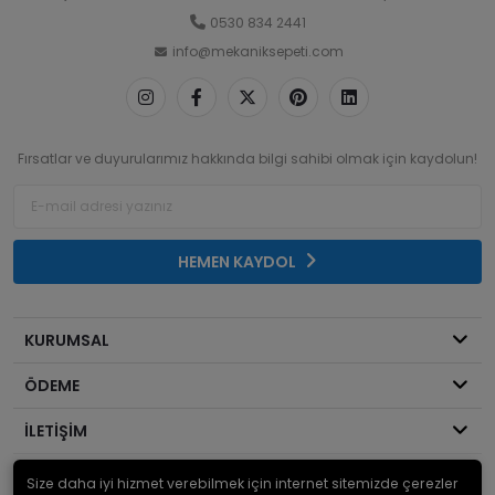
0530 834 2441
info@mekaniksepeti.com
Fırsatlar ve duyurularımız hakkında bilgi sahibi olmak için kaydolun!
HEMEN KAYDOL
KURUMSAL
ÖDEME
İLETİŞİM
Size daha iyi hizmet verebilmek için internet sitemizde çerezler
© 2026
Mekanik Sepeti
. Bir Serdaroğlu A.Ş markasıdır ve tüm hakları