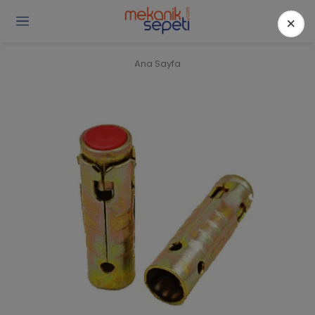
×
Gi
Y
/
Ana Sayfa
Ü
O