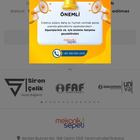
TYGSDBLM06 00000-ANA ÜRN
Ürün Kodu:
TYGSDBLM1000001
Barkod:
İade Bilgisi:
Ürün Bilgisi
Yorumlar
(0)
Alınteri Bulvarı No: 198 Ostim OSB Yenimahalle/Ankara