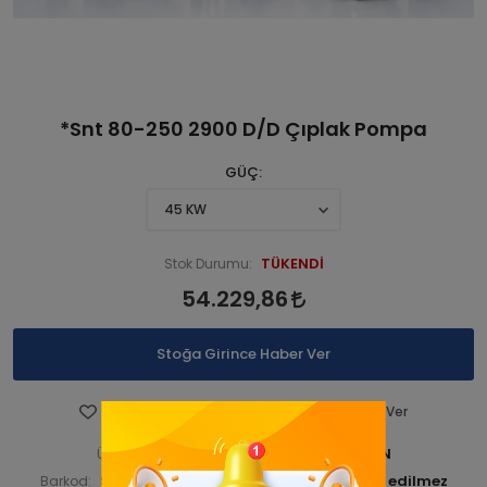
*Snt 80-250 2900 D/D Çıplak Pompa
GÜÇ
TÜKENDİ
Stok Durumu:
54.229,86
Stoğa Girince Haber Ver
Favorilere Ekle
Fiyatı Düşünce Haber Ver
STNSNT290 001571-ANA ÜRN
Ürün Kodu:
STNSNT29000159
Barkod:
İade Bilgisi: