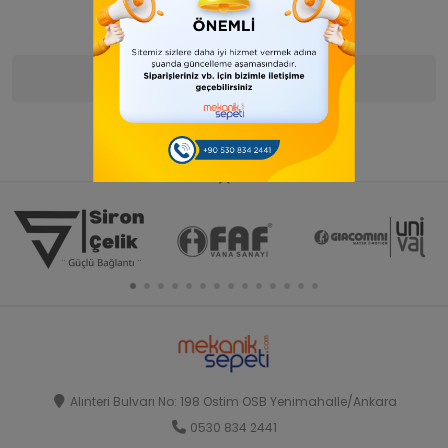
Ürün Bilgisi
Yorumlar
(0)
Alınteri Bulvarı No: 198 Ostim OSB Yenimahalle/Ankara
0530 834 2441