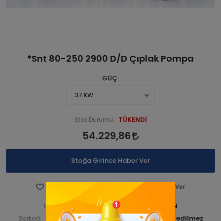
*Snt 80-250 2900 D/D Çıplak Pompa
GÜÇ
TÜKENDİ
Stok Durumu:
54.229,86
Stoğa Girince Haber Ver
Favorilere Ekle
Fiyatı Düşünce Haber Ver
STNSNT290 001571-ANA ÜRN
Ürün Kodu:
STNSNT29000158
Barkod:
İade Bilgisi: