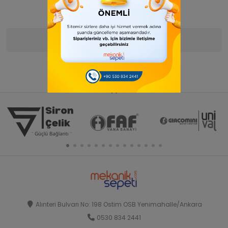
Ürün Bilgisi
Yorumlar
(0)
Alınteri Bulvarı No: 198 Ostim OSB Yenimahalle/Ankara
0530 834 2441