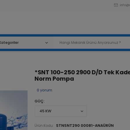
info@
*SNT 100-250 2900 D/D Tek Kad
Norm Pompa
0
yorum
GÜÇ
STNSNT290 00081-ANAÜRÜN
Ürün Kodu: