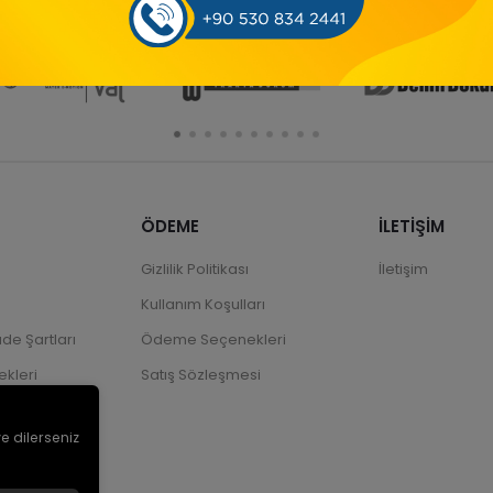
ÖDEME
İLETİŞİM
Gizlilik Politikası
İletişim
Kullanım Koşulları
ade Şartları
Ödeme Seçenekleri
kleri
Satış Sözleşmesi
ve dilerseniz