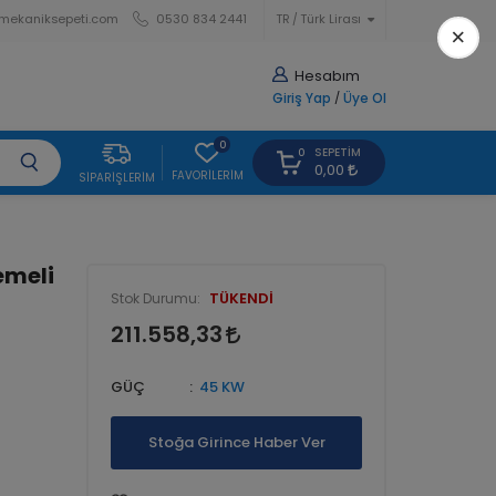
mekaniksepeti.com
0530 834 2441
TR
Türk Lirası
×
Hesabım
Giriş Yap
/
Üye Ol
0
SEPETIM
0
0,00
FAVORILERIM
SIPARIŞLERIM
emeli
TÜKENDİ
Stok Durumu:
211.558,33
GÜÇ
45 KW
Stoğa Girince Haber Ver