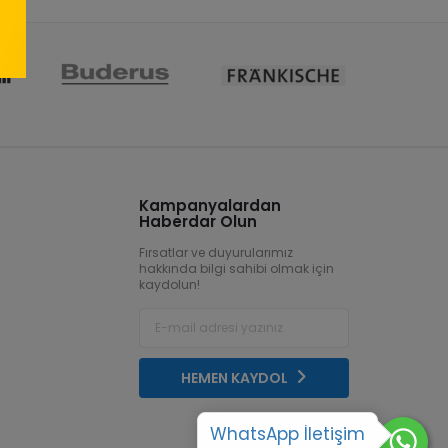
Kampanyalardan
Haberdar Olun
Fırsatlar ve duyurularımız
hakkında bilgi sahibi olmak için
kaydolun!
HEMEN KAYDOL
WhatsApp İletişim