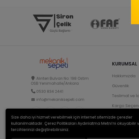
KURUMSAL
Hakkımızda
Alınteri Bulvarı No: 198 Ostim
OSB Yenimahalle/Ankara
Güvenlik
0530 834 2441
Teslimat ve İ
info@mekaniksepeti.com
Kargo Seçene
Size daha iyi hizmet verebilmek için internet sitemizde çerezler
kullanılmaktadır. Çerez Politikaları Aydınlatma Metni’ni okuyabilir 
tercihlerinizi değiştirebilirsiniz.