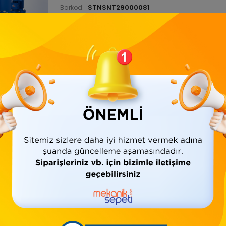
STNSNT29000081
Barkod:
İade Bilgisi:
Ürün Bilgisi
Yorumlar
(0)