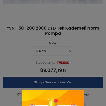
*SNT 50-200 2900 D/D Tek Kademeli Norm
Pompa
GÜÇ
TÜKENDİ
Stok Durumu:
89.077,19
Stoğa Girince Haber Ver
Favorilere Ekle
Fiyatı Düşünce Haber Ver
STNSNT290 00038-ANAÜRÜN
Ürün Kodu: