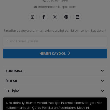
0530 834 2441
info@mekaniksepeti.com
Fırsatlar ve duyurularımız hakkında bilgi sahibi olmak için kaydolun!
HEMEN KAYDOL
KURUMSAL
ÖDEME
İLETİŞİM
Size daha iyi hizmet verebilmek için internet sitemizde çerezler
© 2026
Mekanik Sepeti
. Bir Serdaroğlu A.Ş markasıdır ve tüm hakları
saklıdır.
kullanılmaktadır. Çerez Politikaları Aydınlatma Metni’ni