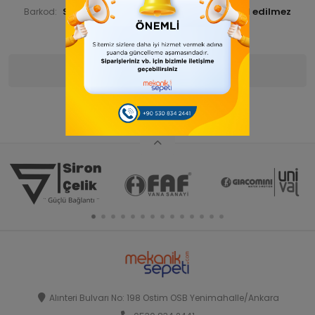
STNSNT29000040
Barkod:
İade Bilgisi:
Ürün Bilgisi
Yorumlar
(0)
Alınteri Bulvarı No: 198 Ostim OSB Yenimahalle/Ankara