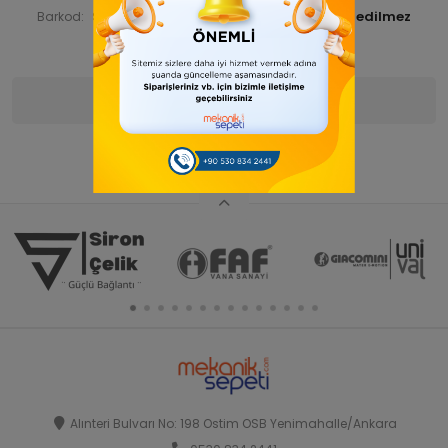
STNSNT29000021
Barkod:
İade Bilgisi:
Ürün Bilgisi
Yorumlar
(0)
Alınteri Bulvarı No: 198 Ostim OSB Yenimahalle/Ankara