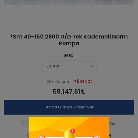
*Snt 40-160 2900 D/D Tek Kademeli Norm
Pompa
GÜÇ
TÜKENDİ
Stok Durumu:
58.147,61
Stoğa Girince Haber Ver
Favorilere Ekle
Fiyatı Düşünce Haber Ver
STNSNT290 000181-ANA ÜRN
Ürün Kodu: