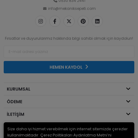
0530 834 2441
info@mekaniksepeti.com
Fırsatlar ve duyurularımız hakkında bilgi sahibi olmak için kaydolun!
HEMEN KAYDOL
KURUMSAL
ÖDEME
İLETİŞİM
Size daha iyi hizmet verebilmek için internet sitemizde çerezler
© 2026
Mekanik Sepeti
. Bir Serdaroğlu A.Ş markasıdır ve tüm hakları
saklıdır.
kullanılmaktadır. Çerez Politikaları Aydınlatma Metni’ni