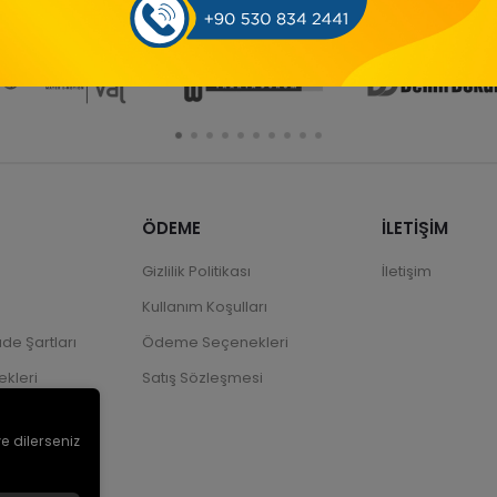
ÖDEME
İLETİŞİM
Gizlilik Politikası
İletişim
Kullanım Koşulları
ade Şartları
Ödeme Seçenekleri
kleri
Satış Sözleşmesi
ve dilerseniz