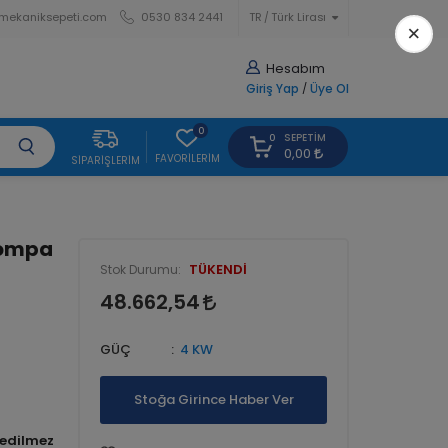
mekaniksepeti.com
0530 834 2441
TR
Türk Lirası
×
Hesabım
Giriş Yap
/
Üye Ol
0
SEPETIM
0
0,00
FAVORILERIM
SIPARIŞLERIM
Pompa
TÜKENDİ
Stok Durumu:
48.662,54
GÜÇ
4 KW
Stoğa Girince Haber Ver