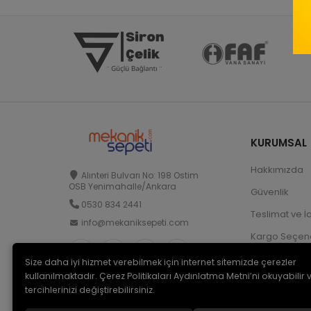
KURUMSAL
Hakkımızda
Alınteri Bulvarı No: 198 Ostim
OSB Yenimahalle/Ankara
Güvenlik
0530 834 2441
Teslimat ve İ
info@mekaniksepeti.com
Kargo Seçene
Size daha iyi hizmet verebilmek için internet sitemizde çerezler
kullanılmaktadır. Çerez Politikaları Aydınlatma Metni’ni okuyabilir 
tercihlerinizi değiştirebilirsiniz.