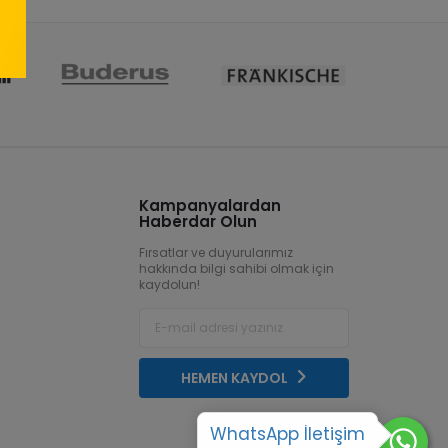
Kampanyalardan
Haberdar Olun
Fırsatlar ve duyurularımız
hakkında bilgi sahibi olmak için
kaydolun!
HEMEN KAYDOL
WhatsApp İletişim