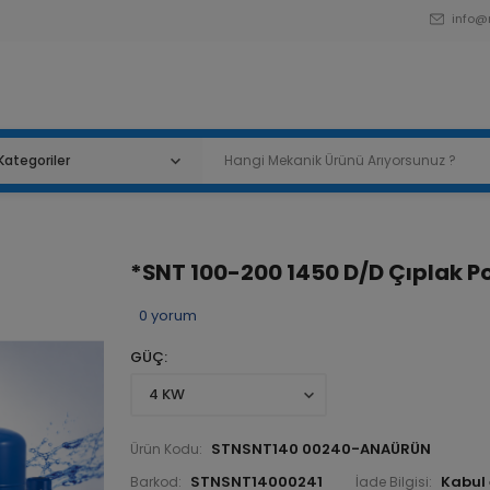
info@
*SNT 100-200 1450 D/D Çıplak 
0
yorum
GÜÇ
STNSNT140 00240-ANAÜRÜN
Ürün Kodu:
STNSNT14000241
Barkod:
İade Bilgisi: