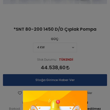
*SNT 80-200 1450 D/D Çıplak Pompa
GÜÇ
TÜKENDİ
Stok Durumu:
44.538,60
Stoğa Girince Haber Ver
Favorilere Ekle
Fiyatı Düşünce Haber Ver
STNSNT140 00221-ANAÜRÜN
Ürün Kodu:
STNSNT14000222
Barkod:
İade Bilgisi: