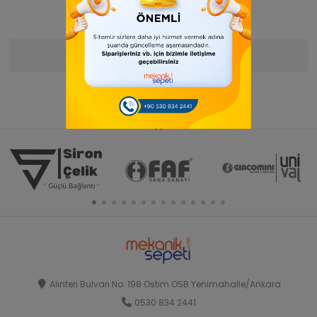
Ürün Bilgisi
Yorumlar
(0)
Alınteri Bulvarı No: 198 Ostim OSB Yenimahalle/Ankara
0530 834 2441