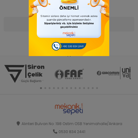
Ürün Bilgisi
Yorumlar
(0)
Alınteri Bulvarı No: 198 Ostim OSB Yenimahalle/Ankara
0530 834 2441