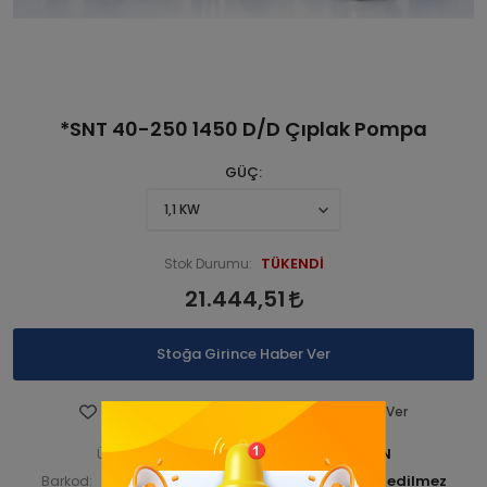
*SNT 40-250 1450 D/D Çıplak Pompa
GÜÇ
TÜKENDİ
Stok Durumu:
21.444,51
Stoğa Girince Haber Ver
Favorilere Ekle
Fiyatı Düşünce Haber Ver
STNSNT140 00169-ANAÜRÜN
Ürün Kodu:
STNSNT14000169
Barkod:
İade Bilgisi: